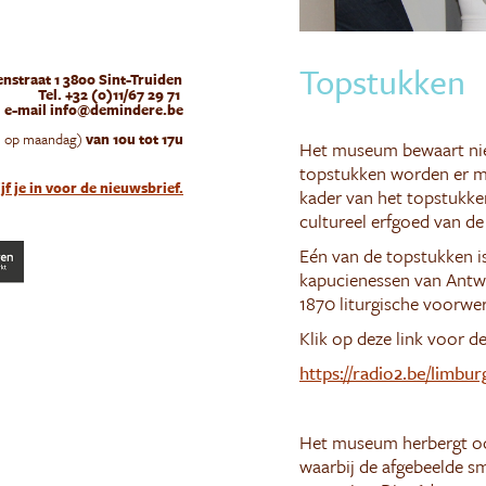
EZOEK IN GROEP
VER DE MINDERE
STEUN
Topstukken
nstraat 1 3800 Sint-Truiden
Tel. +32 (0)11/67 29 71
e-mail info@demindere.be
e op maandag)
van 10u tot 17u
Het museum bewaart niet
topstukken worden er me
jf je in voor de nieuwsbrief.
kader van het topstukke
cultureel erfgoed van 
Eén van de topstukken i
kapucienessen van Antwe
1870 liturgische voorwe
Klik op deze link voor d
https://radio2.be/limbu
Het museum herbergt oo
waarbij de afgebeelde sm