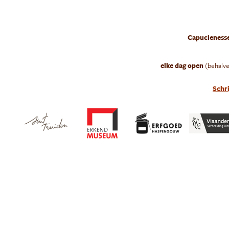
B
MEER O
Capucienesse
elke
dag open
(behalv
Schri