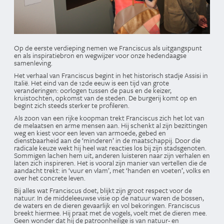
Op de eerste verdieping nemen we Franciscus als uitgangspunt
en als inspiratiebron en wegwijzer voor onze hedendaagse
samenleving.
Het verhaal van Franciscus begint in het historisch stadje Assisi in
Italië. Het eind van de 12de eeuw is een tijd van grote
veranderingen: oorlogen tussen de paus en de keizer,
kruistochten, opkomst van de steden. De burgerij komt op en
begint zich steeds sterker te profileren.
Als zoon van een rijke koopman trekt Franciscus zich het lot van
de melaatsen en arme mensen aan. Hij schenkt al zijn bezittingen
weg en kiest voor een leven van armoede, gebed en
dienstbaarheid aan de ‘minderen’ in de maatschappij. Door die
radicale keuze wekt hij heel wat reacties los bij zijn stadsgenoten.
Sommigen lachen hem uit, anderen luisteren naar zijn verhalen en
laten zich inspireren. Het is vooral zijn manier van vertellen die de
aandacht trekt: in ‘vuur en vlam’, met ‘handen en voeten’, volks en
over het concrete leven.
Bij alles wat Franciscus doet, blijkt zijn groot respect voor de
natuur. In de middeleeuwse visie op de natuur waren de bossen,
de waters en de dieren gevaarlijk en vol bekoringen. Franciscus
breekt hiermee. Hij praat met de vogels, voelt met de dieren mee.
Geen wonder dat hij de patroonheilige is van natuur- en