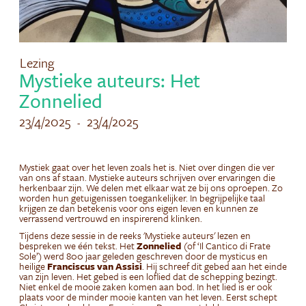
Lezing
Mystieke auteurs: Het
Zonnelied
23/4/2025
23/4/2025
-
Mystiek gaat over het leven zoals het is. Niet over dingen die ver
van ons af staan. Mystieke auteurs schrijven over ervaringen die
herkenbaar zijn. We delen met elkaar wat ze bij ons oproepen. Zo
worden hun getuigenissen toegankelijker. In begrijpelijke taal
krijgen ze dan betekenis voor ons eigen leven en kunnen ze
verrassend vertrouwd en inspirerend klinken.
Tijdens deze sessie in de reeks 'Mystieke auteurs' lezen en
bespreken we één tekst. Het
Zonnelied
(of ‘Il Cantico di Frate
Sole’) werd 800 jaar geleden geschreven door de mysticus en
heilige
Franciscus van Assisi
. Hij schreef dit gebed aan het einde
van zijn leven. Het gebed is een loflied dat de schepping bezingt.
Niet enkel de mooie zaken komen aan bod. In het lied is er ook
plaats voor de minder mooie kanten van het leven. Eerst schept