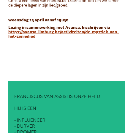
Christa een beeld van Franciscus. Daarna ontdekken we samen
de diepere lagen in zijn lied/gebed.
woensdag 23 april vanaf 19u30
Lezing in samenwerking met Avansa. Inschrijven via
https://avansa-limburg.be/activiteiten/de-mystiek-van-
het-zonnelied
FRANCISCUS VAN ASSISI IS ONZE HELD
HIJ IS EEN
- INFLUENCER
- DURVER
- DROMER