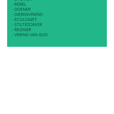
- REBEL
- DOENER
- DIERENVRIEND
- ECOLOGIST
- STILTEZOEKER
- REIZIGER
- VRIEND VAN GOD