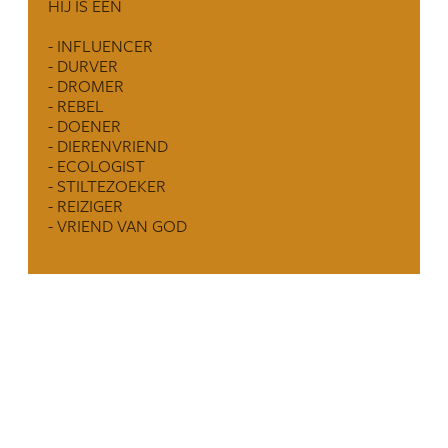
HIJ IS EEN
- INFLUENCER
- DURVER
- DROMER
- REBEL
- DOENER
- DIERENVRIEND
- ECOLOGIST
- STILTEZOEKER
- REIZIGER
- VRIEND VAN GOD