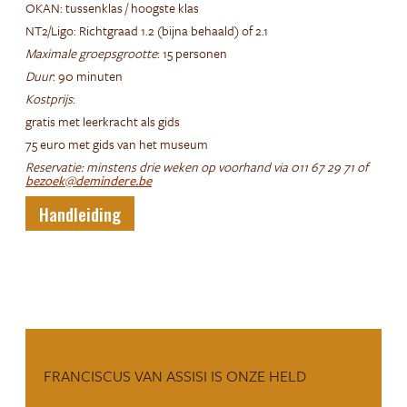
OKAN: tussenklas / hoogste klas
NT2/Ligo: Richtgraad 1.2 (bijna behaald) of 2.1
Maximale groepsgrootte
: 15 personen
Duur
: 90 minuten
Kostprijs
:
gratis met leerkracht als gids
75 euro met gids van het museum
Reservatie: minstens drie weken op voorhand via 011 67 29 71 of
bezoek@demindere.be
Handleiding
FRANCISCUS VAN ASSISI IS ONZE HELD