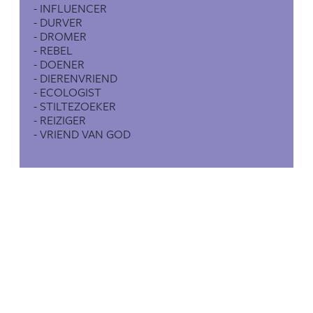
- INFLUENCER
- DURVER
- DROMER
- REBEL
- DOENER
- DIERENVRIEND
- ECOLOGIST
- STILTEZOEKER
- REIZIGER
- VRIEND VAN GOD