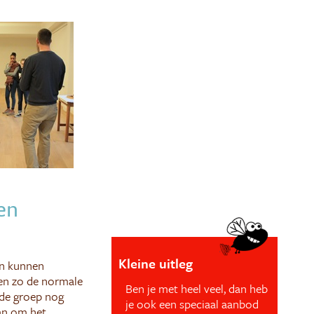
en
Kleine uitleg
en kunnen
 en zo de normale
Ben je met heel veel, dan heb
 de groep nog
je ook een speciaal aanbod
an om het