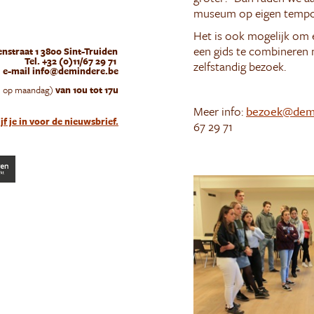
EZOEK IN GROEP
museum op eigen tempo
VER DE MINDERE
STEUN
Het is ook mogelijk om 
een gids te combineren
nstraat 1 3800 Sint-Truiden
Tel. +32 (0)11/67 29 71
zelfstandig bezoek.
e-mail info@demindere.be
e op maandag)
van 10u tot 17u
Meer info:
bezoek@dem
jf je in voor de nieuwsbrief.
67 29 71