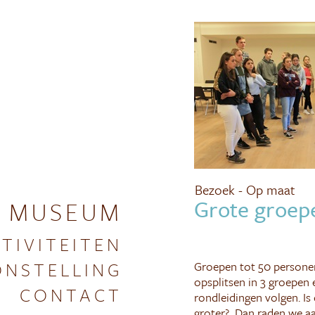
Bezoek - Op maat
Grote groep
 MUSEUM
TIVITEITEN
NSTELLING
Groepen tot 50 person
opsplitsen in 3 groepen
CONTACT
rondleidingen volgen. Is
groter? Dan raden we a