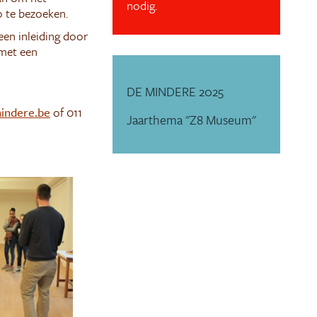
nodig.
 te bezoeken.
een inleiding door
 met een
DE MINDERE 2025
indere.be
of 011
Jaarthema "Z8 Museum"