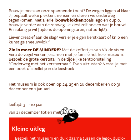
Bouw je mee aan onze spannende tocht? De wegen liggen al klaar.
Jij bepaalt welke plekken,mensen en dieren we onderweg
tegenkomen. Met allerlei
bouwblokken
zoals lego en duplo,
bouw je verder aan de reisweg. Je kiest zelf hoe en wat je bouwt.
En zolang je wil (tijdens de openingsuren, natuurlijk!).
Liever creatief aan de slag? Versier je eigen kerstkaart of knip een
kunstige sneeuwvlok."
Zin in meer DE MINDERE?
Met de koffertjes van Vik de vis en
Vera de vogel verken je samen met je familie het hele museum.
Bezoek de grote kerststal in de tijdelijke tentoonstelling
"Onderweg met het kerstverhaal". Even uitrusten? Nestel je met
een boek of spelletje in de leeshoek.
Het museum is ook open op 24, 25 en 26 december en op 31
december en 1 januari.
leeftijd: 3 – 110 jaar
van 21 december tot en met 5 januari
Kleine uitleg
Bezoek het museum en duik daarna tussen de lego-, duplo-